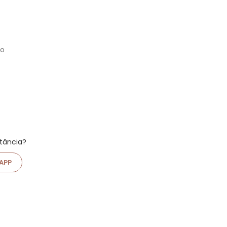
to
stância?
APP