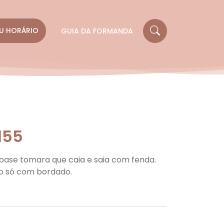
U HORÁRIO
GUIA DA FORMANDA
1155
 base tomara que caia e saia com fenda.
o só com bordado.