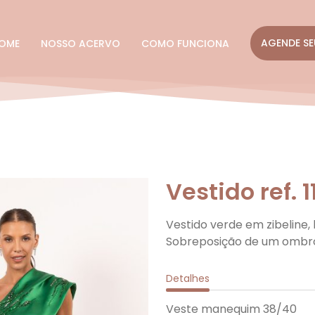
AGENDE SE
OME
NOSSO ACERVO
COMO FUNCIONA
Vestido ref. 
Vestido verde em zibeline,
Sobreposição de um ombr
Detalhes
Veste manequim 38/40