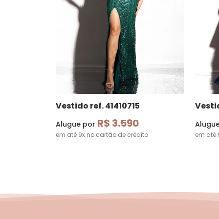
Vestido ref. 41410715
Vestid
R$ 3.590
Alugue por
Alugu
em até 9x no cartão de crédito
em até 