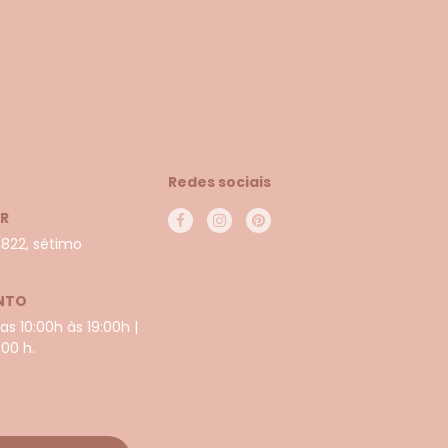
Redes sociais
PR
 822, sétimo
NTO
s 10:00h às 19:00h |
00 h.