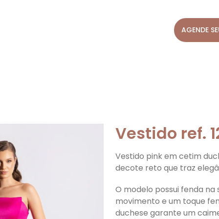
AGENDE SE
OME
NOSSO ACERVO
COMO FUNCIONA
Vestido ref. 
Vestido pink em cetim du
decote reto que traz elegâ
O modelo possui fenda na 
movimento e um toque femi
duchese garante um caiment