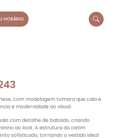
U HORÁRIO
GUIA DA FORMANDA
1243
chese, com modelagem tomara que caia e
ncia e modernidade ao visual.
saia com detalhe de babado, criando
nino ao look. A estrutura do cetim
o sofisticado, tornando o vestido ideal