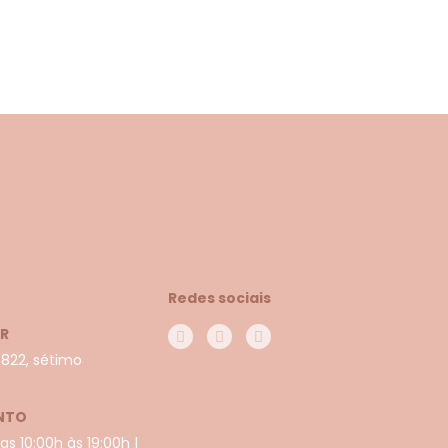
Redes sociais
PR
 822, sétimo
NTO
s 10:00h às 19:00h |