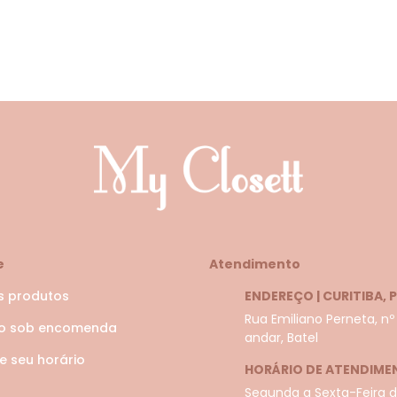
e
Atendimento
s produtos
ENDEREÇO | CURITIBA, 
Rua Emiliano Perneta, nº
do sob encomenda
andar, Batel
 seu horário
HORÁRIO DE ATENDIME
Segunda a Sexta-Feira da