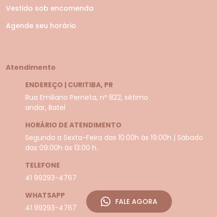
Vestido sob encomenda
Agende seu horário
Atendimento
ENDEREÇO | CURITIBA, PR
Rua Emiliano Perneta, nº 822, sétimo
andar, Batel
HORÁRIO DE ATENDIMENTO
Segunda a Sexta-Feira das 10:00h às 19:00h | Sábado
das 09:00h às 13:00 h.
TELEFONE
41 99293-4767
WHATSAPP
FALE AGORA
41 99293-4767